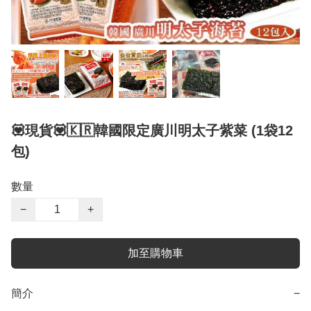
💟現貨💟🇰🇷韓國限定廣川明太子紫菜 (1袋12
包)
數量
−
+
加至購物車
簡介
−