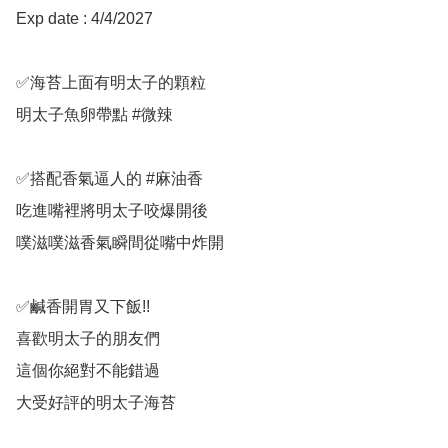
Exp date : 4/4/2027

✅海苔上面有明太子的顆粒

明太子魚卵帶點 #微辣

✅搭配香氣逼人的 #麻油香

吃進嘴裡將明太子咬爆開後

噗滋噗滋香氣瞬間從嘴中炸開

✅鹹香開胃又下飯!!

喜歡明太子的朋友們

這個你絕對不能錯過

大受好評的明太子海苔
