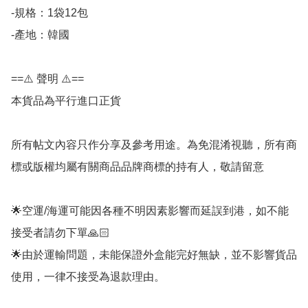
-規格：1袋12包

-產地：韓國

==⚠️ 聲明 ⚠️==

本貨品為平行進口正貨

所有帖文內容只作分享及參考用途。為免混淆視聽，所有商
標或版權均屬有關商品品牌商標的持有人，敬請留意

🌟空運/海運可能因各種不明因素影響而延誤到港，如不能
接受者請勿下單🙏🏻

🌟由於運輸問題，未能保證外盒能完好無缺，並不影響貨品
使用，一律不接受為退款理由。
