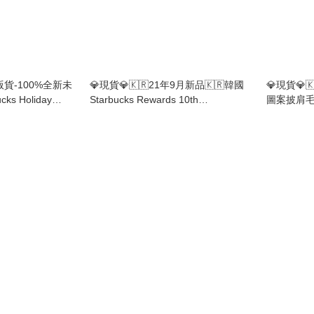
版貨-100%全新未
💎現貨💎🇰🇷21年9月新品🇰🇷韓國
💎現貨💎
ks Holiday
Starbucks Rewards 10th
圖案披肩
攪棒
Anniversary 10週年限量黑色星星鎖
匙扣