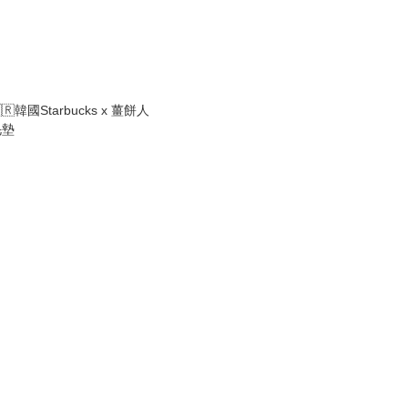
🇷韓國Starbucks x 薑餅人
毛墊