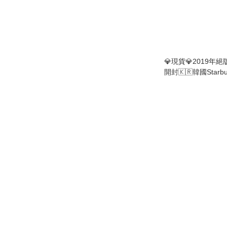
💎現貨💎2019年絕
開封🇰🇷韓國Starbuc
Coaster 杯墊 / 攪