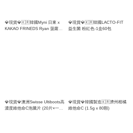
💎現貨💎🇰🇷韓國Myni 日東 x
💎現貨💎🇰🇷韓國LACTO-FIT
KAKAO FRINEDS Ryan 菠蘿味
益生菌 粉紅色-1盒60包
🍍益生菌-每盒30入
💎現貨💎澳洲Swisse Ultiboots高
💎現貨💎韓國製造🇰🇷濟州柑橘
濃度維他命C泡騰片 (20片×一盒
維他命C (1.5g x 80顆)
3支)