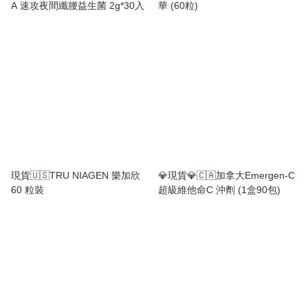
A 速攻夜間纖腰益生菌 2g*30入
華 (60粒)
現貨🇺🇸TRU NIAGEN 樂加欣
💎現貨💎🇨🇦加拿大Emergen-C
60 粒裝
超級維他命C 沖劑 (1盒90包)