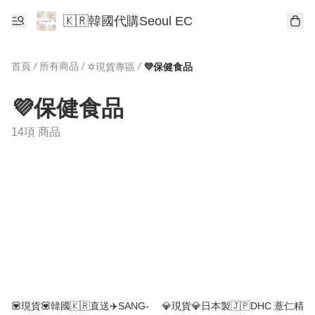
🇰🇷韓國代購Seoul EC
首頁
/
所有商品
/
/
✡️現貨專區
💜保健食品
💜保健食品
14項 商品
💟現貨💟韓國🇰🇷直送✈️SANG-
💎現貨💎日本製🇯🇵DHC 薏仁精