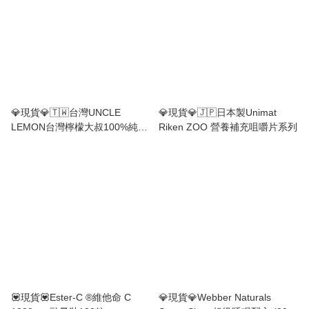
💎現貨💎🇹🇼台灣UNCLE
💎現貨💎🇯🇵日本製Unimat
LEMON台灣檸檬大叔100%純檸
Riken ZOO 營養補充咀嚼片系列
檬磚-每箱12粒
💟現貨💟Ester-C ®️維他命 C
💎現貨💎Webber Naturals