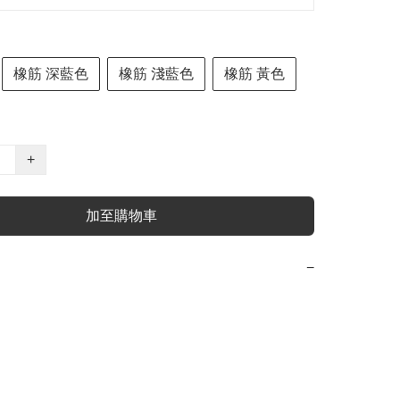
橡筋 深藍色
橡筋 淺藍色
橡筋 黃色
+
加至購物車
−