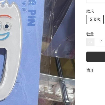
款式
叉叉夾
數量
−
簡介