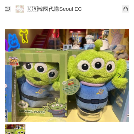
🇰🇷韓國代購Seoul EC