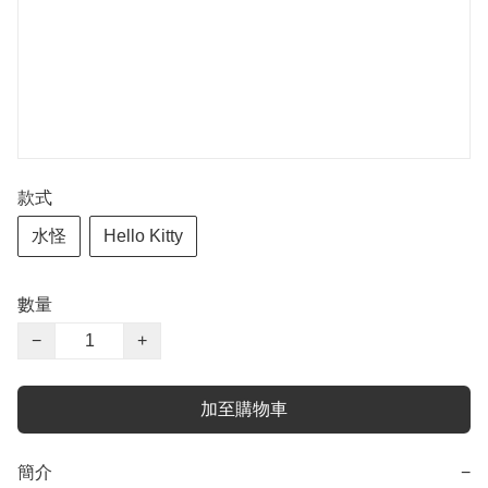
款式
水怪
Hello Kitty
數量
−
+
加至購物車
簡介
−