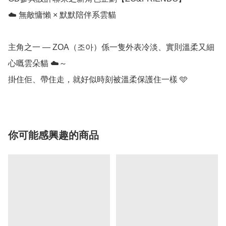
☁️ 無敵慵懶 × 默默陪伴系雲貓

主角之一 — ZOA（조아）係一隻外表冷淡、實則溫柔又細
心嘅雲朵貓 ☁️～

掛住佢、帶住走，就好似時刻被溫柔保護住一樣 🩵
你可能感興趣的商品