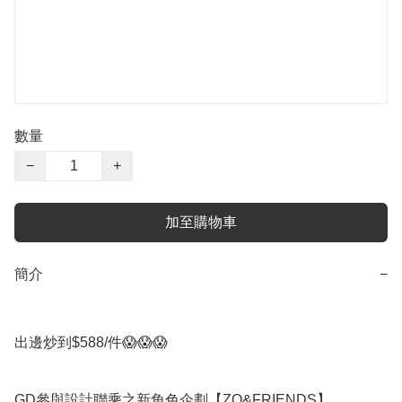
數量
−
+
加至購物車
簡介
−
出邊炒到$588/件😱😱😱

GD參與設計聯乘之新角色企劃【ZO&FRIENDS】
