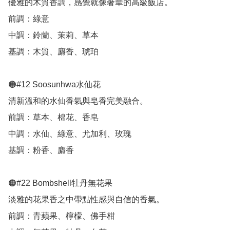
優雅的木質香調，感覺就像奢華的高級飯店。

前調：綠意

中調：鈴蘭、茉莉、草本

基調：木質、麝香、琥珀

🟠#12 Soosunhwa水仙花

清新溫和的水仙香氣與皂香完美融合。

前調：草本、棉花、香皂

中調：水仙、綠意、尤加利、玫瑰

基調：粉香、麝香

🟠#22 Bombshell牡丹無花果

淡雅的花果香之中帶點性感與自信的香氣。

前調：青蘋果、檸檬、佛手柑
