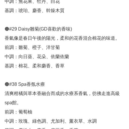
中調：無花果、牡丹、白花

基調：琥珀、麝香、幹燥木質

🟠#29 Daisy雛菊(GD喜歡的香味)

香氣像是春日午後的陽光，柔和的花香混合棉花的味道。

前調：雛菊、橙子、洋甘菊

中調：向日葵、花朵、依蘭依蘭

基調：棉花、柔和麝香、香草

🟠#38 Spa香氛水療

清爽柑橘與草本香融合而成的水療系香氣，彷彿走進高級
spa館。

前調：葡萄柚

中調：玫瑰、綠色調、尤加利、薰衣草、水調
