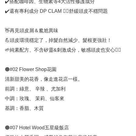
✔️搭配咖啡因、生物素等4大活性修護成分

✔️還有專利成分 DP CLAM 👉🏻舒緩頭皮不穩問題

👋再見頭皮屑＆尷尬異味

💪頭皮環境穩定了，掉髮自然減少、髮根更強壯！

🌱純素配方、不含矽靈&刺激成分，敏感頭皮也安心👍🏻

🟠#02 Flower Shop花園

清新甜美的花香，像走進花店一樣。

前調：綠意、 辛辣 、尤加利

中調：玫瑰、 茉莉、仙客來

基調：香脂、木質

🟠#07 Hotel Wood五星級飯店
