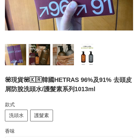
💟現貨💟🇰🇷韓國HETRAS 96%及91% 去頭皮
屑防脫洗頭水/護髮素系列1013ml
款式
洗頭水
護髮素
香味