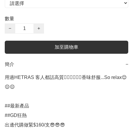
數量
−
+
加至購物車
簡介
−
用過HETRAS 客人都話高質👍🏻👍🏻👍🏻香味舒服...So relax😌
😌😌

##最新產品

##GD狂熱

出邊代購做緊$160/支😎😎😎
