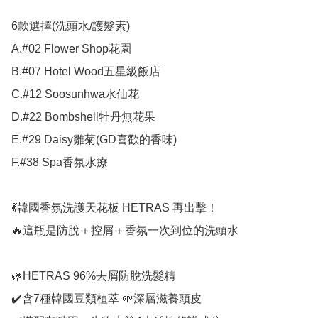
6款選擇(洗頭水/護髮素)

A.#02 Flower Shop花園

B.#07 Hotel Wood五星級飯店

C.#12 Soosunhwa水仙花

D.#22 Bombshell牡丹無花果

E.#29 Daisy雛菊(GD喜歡的香味)

F.#38 Spa香氛水療

💃韓國香氛洗護天花板 HETRAS 再出擊！

🔥這瓶是防脫＋控屑＋香氛一次到位的洗頭水

🌿HETRAS 96%去屑防脫洗髮精

✔️含7種韓國豆類植萃 🌱深層滋養頭皮
