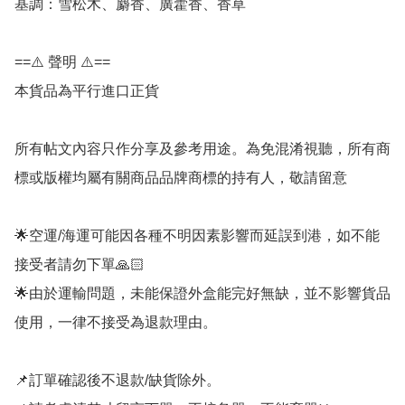
基調：雪松木、麝香、廣藿香、香草

==⚠️ 聲明 ⚠️==

本貨品為平行進口正貨

所有帖文內容只作分享及參考用途。為免混淆視聽，所有商
標或版權均屬有關商品品牌商標的持有人，敬請留意

🌟空運/海運可能因各種不明因素影響而延誤到港，如不能
接受者請勿下單🙏🏻

🌟由於運輸問題，未能保證外盒能完好無缺，並不影響貨品
使用，一律不接受為退款理由。

📌訂單確認後不退款/缺貨除外。
