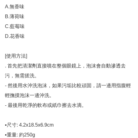
A.無香味

B.薄荷味

C.藍莓味

D.花香味

[使用方法]

. 首先把清潔劑直接噴在整個眼鏡上，泡沫會自動滲透去
污，無需搓洗。

- 然後用水沖洗泡沫，如果污垢比較頑固，請一邊用指腹輕
輕撫摸泡沫一邊沖洗。

- 最後用乾淨的軟布或紙巾擦去水滴。

▪️尺寸: 4.2x18.5x6.9cm

▪️重量: 約250g
