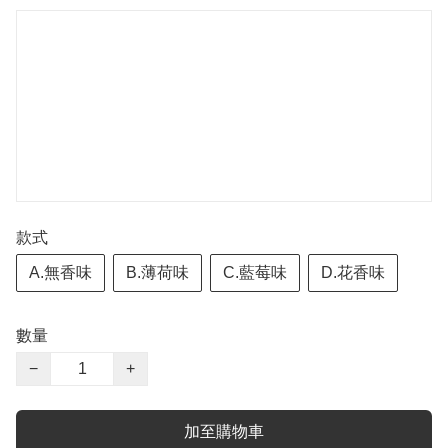
款式
A.無香味
B.薄荷味
C.藍莓味
D.花香味
數量
−
+
加至購物車