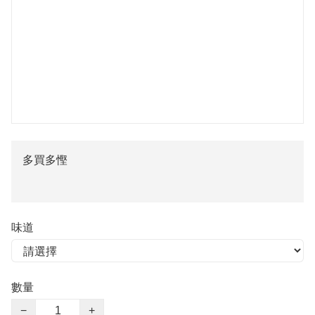
多買多慳
味道
數量
−
+