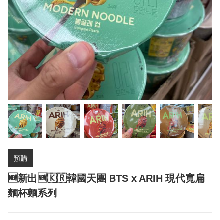
預購
🆕新出🆕🇰🇷韓國天團 BTS x ARIH 現代寬扁
麵杯麵系列