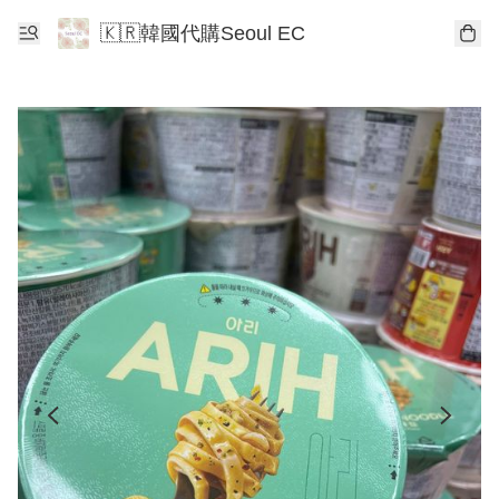
🇰🇷韓國代購Seoul EC