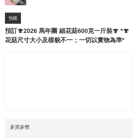
預購
預訂🍄2026 馬年團 細花菇600克一斤裝🍄 *🍄
花菇尺寸大小及樣貌不一；一切以實物為準*
多買多慳