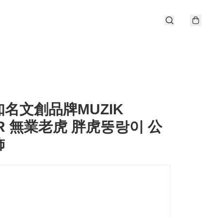
名文創品牌MUZIK
ER 無業老虎 胖虎뚱랑이 公
飾