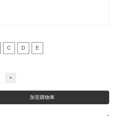
C
D
E
+
加至購物車
−