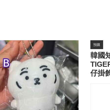
預購
韓國知
TIG
仔掛