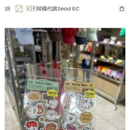
🇰🇷韓國代購Seoul EC