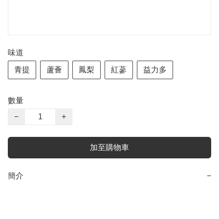
味道
青提
蘆薈
鳳梨
紅蔘
益力多
數量
−
+
加至購物車
簡介
−