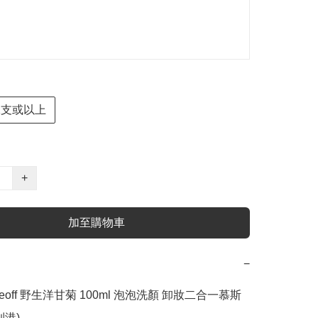
2支或以上
+
加至購物車
−
aceoff 野生洋甘菊 100ml 泡泡洗顏 卸妝二合一慕斯 
港)
