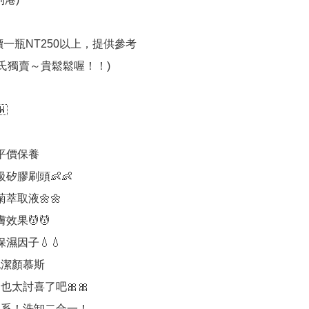
價一瓶NT250以上，提供參考

氏獨賣～貴鬆鬆喔！！)



平價保養

矽膠刷頭👶👶

萃取液🌼🌼

效果💆💆

濕因子💧💧

潔顏慕斯

也太討喜了吧🎀🎀

色系！洗卸二合一！
