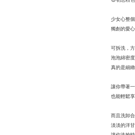
少女心整個不
獨創的愛心的
可拆洗，方
泡泡綿密度
真的是細緻到
讓你帶著一
也能輕鬆享受
而且洗卸合一
淡淡的洋甘菊
讓你洗臉時