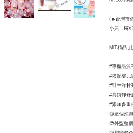
(🔥台灣市
小屈，屈X
MIT精品🇹
#專櫃品質
#搭配嬰兒級
#野生洋甘菊
#具鎮靜舒膚
#添加多重保
😍這個泡泡
😍外型整個
😍初戀粉