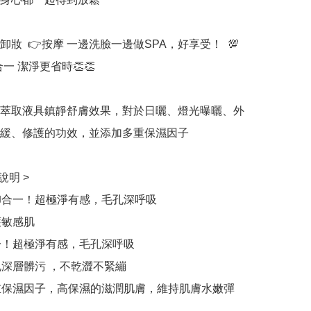
👉卸妝  👉按摩 一邊洗臉一邊做SPA，好享受！  💯

一 潔淨更省時👏👏

萃取液具鎮靜舒膚效果，對於日曬、燈光曝曬、外
緩、修護的功效，並添加多重保濕因子

明 >

卸合一！超極淨有感，毛孔深呼吸

敏感肌

一！超極淨有感，毛孔深呼吸

孔深層髒污 ，不乾澀不緊繃

重保濕因子，高保濕的滋潤肌膚，維持肌膚水嫩彈