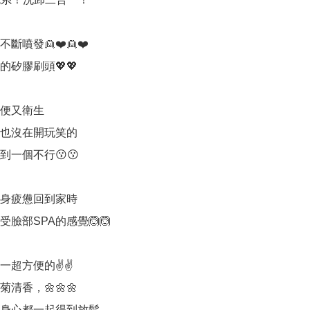
斷噴發👱❤️👱❤️

矽膠刷頭💖💖

便又衛生

也沒在開玩笑的

一個不行😗😗

身疲憊回到家時

臉部SPA的感覺🙆🙆

超方便的✌️✌️

清香，🌼🌼🌼

身心都一起得到放鬆
