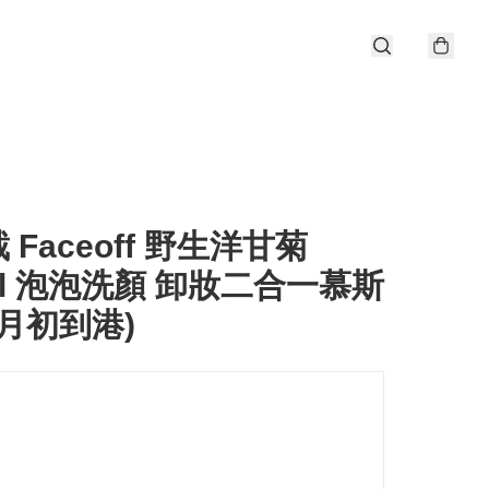
截 Faceoff 野生洋甘菊
ml 泡泡洗顏 卸妝二合一慕斯
0月初到港)