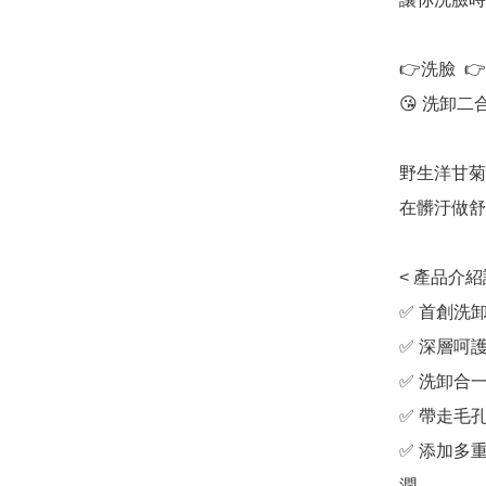
👉洗臉  
😘 洗卸二合
野生洋甘菊
在髒汙做舒
< 產品介紹說
✅ 首創洗
✅ 深層呵護
✅ 洗卸合
✅ 帶走毛
✅ 添加多
潤
