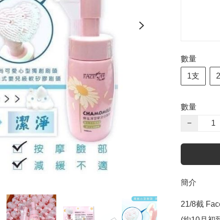
數量
1支
數量
−
簡介
21/8截 F
(約10月初到