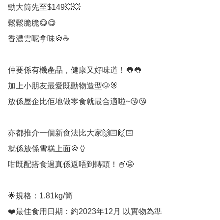
勁大筒先至$149💥💥

鬆鬆脆脆😋😋

香濃雲呢拿味🍪☕

仲要係有機產品，健康又好味道！👅👅

加上小朋友最愛既動物造型🐶🐰

放係屋企比佢地做零食就最合適啦~😘😘

亦都推介一個新食法比大家🙌🏻🙌🏻

就係放係雪糕上面🍪🍦

咁既配搭食過真係返唔到轉頭！🍧🤩

🌟規格：1.81kg/筒

❤️最佳食用日期：約2023年12月 以實物為準
