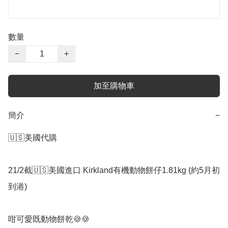
數量
−
+
加至購物車
簡介
−
🇺🇸美國代購

21/2截🇺🇸美國進口 Kirkland有機動物餅仔1.81kg (約5月初
到港)

咁可愛既動物餅乾🍪🍪
