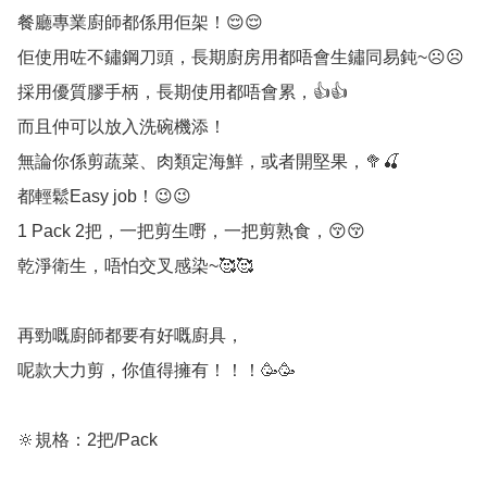
餐廳專業廚師都係用佢架！😌😌

佢使用咗不鏽鋼刀頭，長期廚房用都唔會生鏽同易鈍~☹️☹️

採用優質膠手柄，長期使用都唔會累，👍👍

而且仲可以放入洗碗機添！

無論你係剪蔬菜、肉類定海鮮，或者開堅果，🥦🍒

都輕鬆Easy job！😉😉

1 Pack 2把，一把剪生嘢，一把剪熟食，😚😚

乾淨衛生，唔怕交叉感染~🥰🥰

再勁嘅廚師都要有好嘅廚具，

呢款大力剪，你值得擁有！！！🥳🥳

🔆規格：2把/Pack
