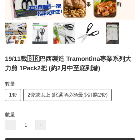
19/11截🇧🇷巴西製造 Tramontina專業系列大
力剪 1Pack2把 (約2月中至底到港)
數量
1套
2套或以上 (此選項必須最少訂購2套)
數量
−
+