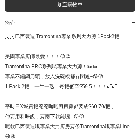
加至購物車
簡介
−
🇧🇷巴西製造 Tramontina專業系列大力剪 1Pack2把

美國專業廚師最愛！！！😉😉

Tramontina PRO系列嘅專業大力剪！✂️✂️

專業不鏽鋼刀頭，放入洗碗機都冇問題~😘😘

1 Pack 2把，一生一熟，每把低至$59.5！！！💥💥

平時日X城買把廢廢哋嘅廚房剪都要成$60-70/把，

仲要用料唔靚，剪兩下就鈍曬...😖😖

呢款巴西製造嘅專業大力廚房剪係Tramontina嘅專業Line，
😃😃
