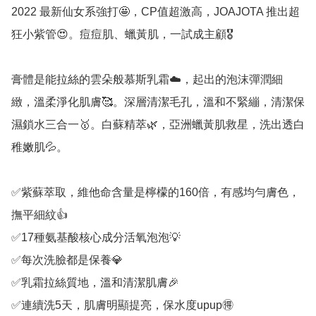
2022 最新仙女系強打🤩，CP值超激高，JOAJOTA 推出超
狂小紫管😍。痘痘肌、蠟黃肌，一試成主顧🎖

膏體是能拉絲的雲朵般慕斯乳霜☁️，起出的泡沫彈潤細
緻，溫柔淨化肌膚🥰。深層清潔毛孔，溫和不緊繃，清潔保
濕鎖水三合一🥇。白蘇精萃🌿，亞洲蠟黃肌救星，洗出透白
稚嫩肌💦。

✅紫蘇萃取，維他命含量是檸檬的160倍，有感均勻膚色，
撫平細紋👍

✅17種氨基酸核心成分活氧泡泡💡

✅每次洗臉都是保養💎

✅乳霜拉絲質地，溫和清潔肌膚🎉

✅連續洗5天，肌膚明顯提亮，保水度upup🉐
