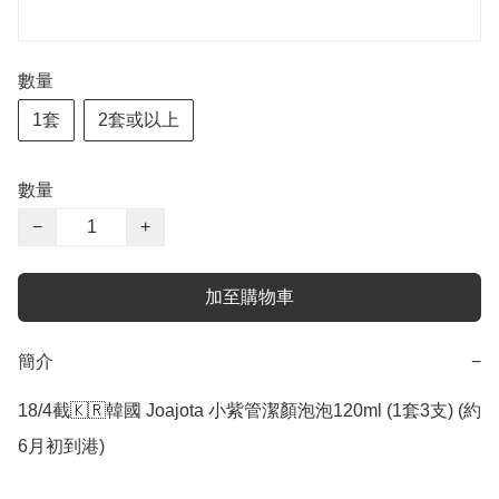
數量
1套
2套或以上
數量
−
+
加至購物車
簡介
−
18/4截🇰🇷韓國 Joajota 小紫管潔顏泡泡120ml (1套3支) (約
6月初到港)
