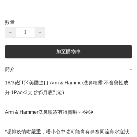
數量
−
+
加至購物車
簡介
−
18/3截🇺🇸美國進口 Arm & Hammer洗鼻噴霧 不含藥性成
分 1Pack3支 (約5月底到港)

Arm & Hammer洗鼻噴霧有得賣啦~~😘😘

*呢排疫情咁嚴重，唔小心中咗可能會有鼻塞同流鼻水症狀