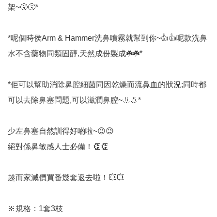
架~🤧🤧*

*呢個時侯Arm & Hammer洗鼻噴霧就幫到你~👍👍呢款洗鼻
水不含藥物同類固醇,天然成份製成☘️☘️*

*佢可以幫助消除鼻腔細菌同因乾燥而流鼻血的狀況;同時都
可以去除鼻塞問題,可以滋潤鼻腔~👃👃*

少左鼻塞自然訓得好啲啦~😉😉

絕對係鼻敏感人士必備！👏👏

趁而家減價買番幾套返去啦！💥💥

🔆規格：1套3枝
