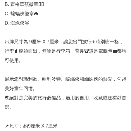
B. 霍格華茲徽章🧙‍♀

C. 蝙蝠俠徽章🦇

D. 蜘蛛俠🕸

吊牌尺寸為 9厘米 X 7厘米，讓您出門旅行✈️時別樹一格，
行李🧳脫穎而出，無論是行李箱、背囊🎒還是電腦包💼都均
可使用。

展示您對瑪利歐、哈利波特、蝙蝠俠和蜘蛛俠的熱愛，勾起
美好童年回憶。

🌏絕對是完美的旅行必備品，適用於自用、收藏或送禮🎁首
選。

📌尺寸 :  約9厘米 X 7厘米
