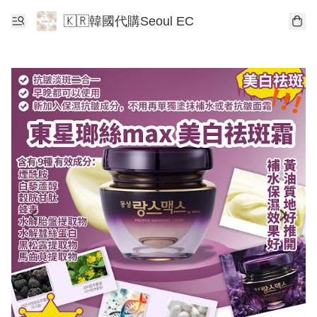
🇰🇷韓國代購Seoul EC