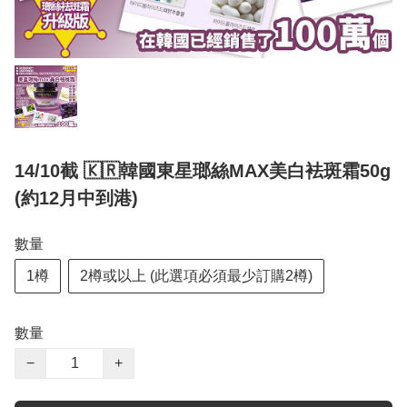
14/10截 🇰🇷韓國東星瑯絲MAX美白袪斑霜50g
(約12月中到港)
數量
1樽
2樽或以上 (此選項必須最少訂購2樽)
數量
−
+