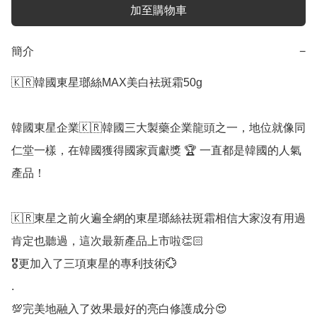
加至購物車
簡介
−
🇰🇷韓國東星瑯絲MAX美白袪斑霜50g

韓國東星企業🇰🇷韓國三大製藥企業龍頭之一，地位就像同
仁堂一樣，在韓國獲得國家貢獻獎 🏆 一直都是韓國的人氣
產品！

🇰🇷東星之前火遍全網的東星瑯絲祛斑霜相信大家沒有用過
肯定也聽過，這次最新產品上市啦👏🏻

🎖️更加入了三項東星的專利技術💮

.

💯完美地融入了效果最好的亮白修護成分😍
