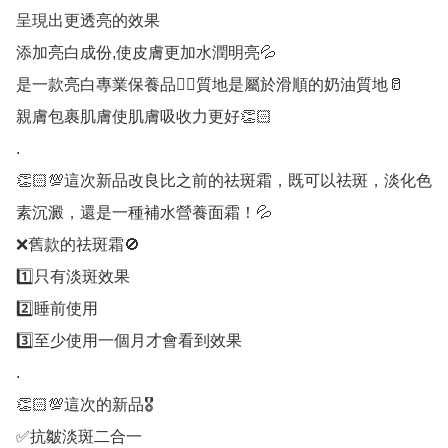
呈現出更透亮的效果

添加亮白成份,使皮膚更加水潤明亮💦

是一款亮白專業保養品👍🏻質地是屬於滑順的奶油質地🥛

親膚包裹肌膚使肌膚吸收力更好👏🏻

.

👏🏻💯這次新品改良比之前的祛斑霜，既可以祛斑，淡化色
素沉澱，還是一種補水營養面霜！💦

❌舊款的祛斑霜🚫

1️⃣只有淡斑效果

2️⃣睡前使用

3️⃣至少使用一個月才會看到效果

.

👏🏻💯這次的新品🎖️

✅抗皺淡斑二合一
