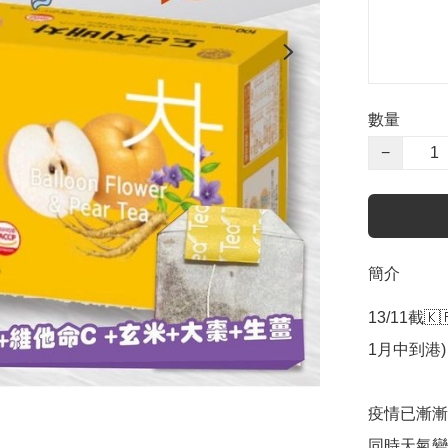
數量
−
簡介
13/11截
1月中到港)

疫情已漸漸
同時天氣變