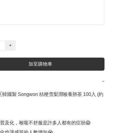
+
加至購物車
−
🇷韓國製 Songwon 桔梗雪梨潤喉養肺茶 100入 (約
普及化，喉嚨不舒服是許多人都有的症狀😱

化也讓感冒的人數增加😭
