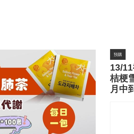
預購
13/1
桔梗雪
月中到