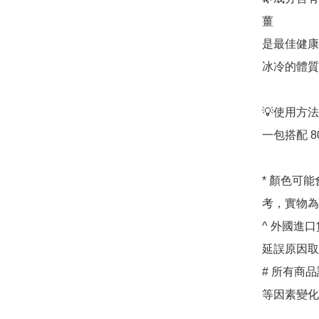
薑

是最佳健康
冰冷的體質
💡使用方法
一包搭配 8
* 顏色可
考，實物為
^ 外國進
延誤原因取
# 所有商