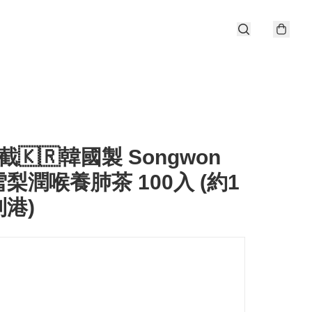
1截🇰🇷韓國製 Songwon
梨潤喉養肺茶 100入 (約1
港)