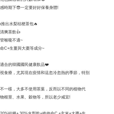
感時期下😎一定要好好保養身體!

on推出水梨桔梗茶包🔥

爽茶飲👍

管喉嚨不適~

他命C+生薑與大棗等成分~

適合的韓國國民健康飲品❤️

視食療，尤其現在疫情和這忽冷忽熱的季節，特別


不一樣，大多不使用茶葉，反而以不同的植物代
物根莖、水果、穀物等，所以老少咸宜!

20%桔梗+ 30%水梨乾+維他命C +玄米+大棗+生