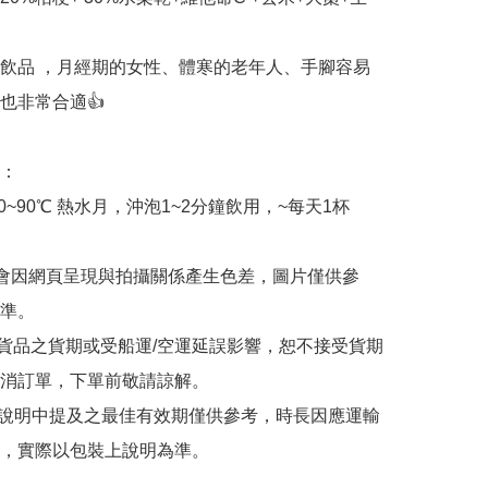
飲品 ，月經期的女性、體寒的老年人、手腳容易
也非常合適👍

：

0~90℃ 熱水月，沖泡1~2分鐘飲用，~每天1杯

能會因網頁呈現與拍攝關係產生色差，圖片僅供參
準。

口貨品之貨期或受船運/空運延誤影響，恕不接受貨期
消訂單，下單前敬請諒解。

品說明中提及之最佳有效期僅供參考，時長因應運輸