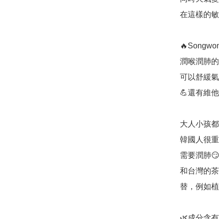
在這樣的敏
🔥Songw
潤喉潤肺的清
可以舒緩氣
💪還有維
大人小孩都
韓國人很重
需要潤肺😏
和台灣的茶
替，例如植
🌿成分含有