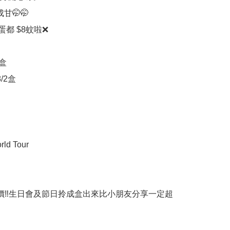
平成甘🤭🤭

都 $8蚊啦❌

盒

/2盒

rld Tour

價‼️生日會及節日拎成盒出來比小朋友分享一定超