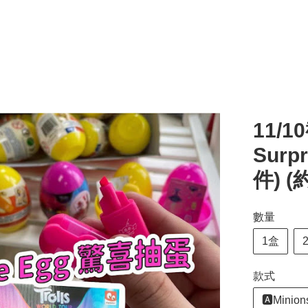
11/1
Surp
件) 
數量
1盒
款式
🅰️Minion