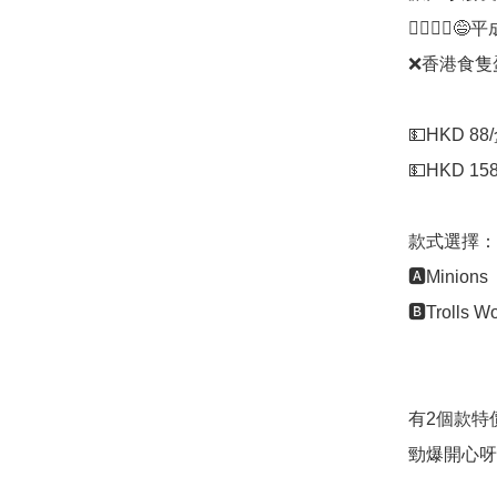
🤦‍♀️🤦‍♀️
❌香港食隻蛋
💵HKD 88/
💵HKD 158
款式選擇：

🅰️Minions

🅱️Trolls Wo
有2個款特
勁爆開心呀
