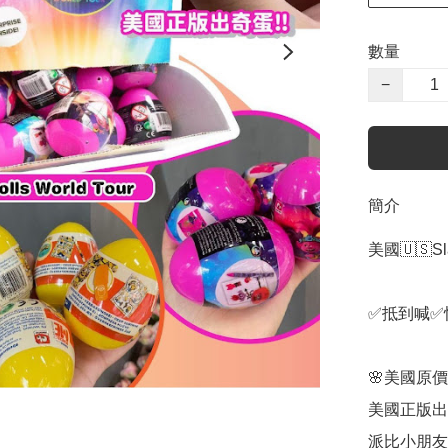
數量
−
簡介
美國🇺🇸Sl
✅抵到喊✅
🌸美國原價每
美國正版出
派比小朋友