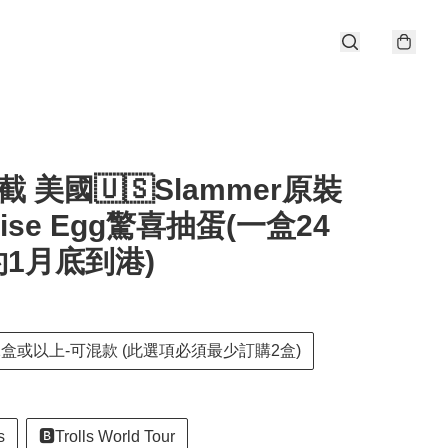
0截 美國🇺🇸Slammer原裝
rise Egg驚喜抽蛋(一盒24
(約1月底到港)
2盒或以上-可混款 (此選項必須最少訂購2盒)
s
🅱️Trolls World Tour