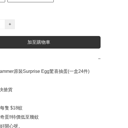
+
加至購物車
−
ammer原裝Surprise Egg驚喜抽蛋(一盒24件) 

快搶貨

隻 $18蚊

奇蛋‼️特價低至幾蚊

好開心呀。
