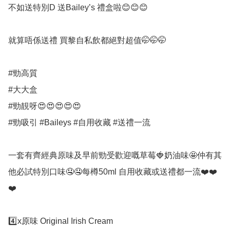
不如送特別D 送Bailey’s 禮盒啦😊😊😊

就算唔係送禮 買黎自私飲都絕對超值🤭🤭🤭

#勁高質

#大大盒

#勁靚呀😍😍😍😍😍

#勁吸引 #Baileys #自用收藏 #送禮一流

一套有齊經典原味及早前勁受歡迎嘅草莓🍓奶油味🤩仲有其
他必試特別口味🤤🤤每樽50ml 自用收藏或送禮都一流❤️❤️
❤️

4️⃣x原味 Original Irish Cream
