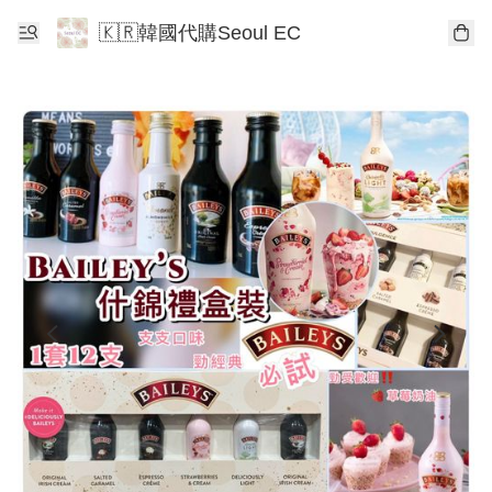
🇰🇷韓國代購Seoul EC