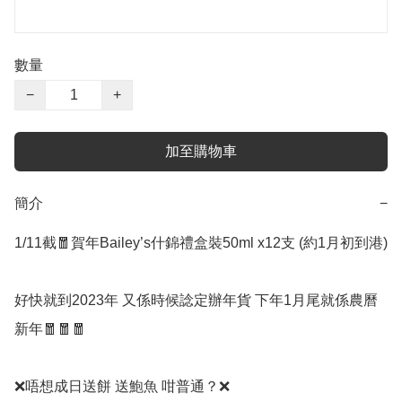
數量
−
+
加至購物車
簡介
−
1/11截🧧賀年Bailey’s什錦禮盒裝50ml x12支 (約1月初到港)

好快就到2023年 又係時候諗定辦年貨 下年1月尾就係農曆
新年🧧🧧🧧

❌唔想成日送餅 送鮑魚 咁普通？❌
