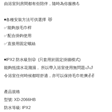
由浴室到房間都有佢陪伴，隨時為你服務💪

◾各種安裝方法可供選擇  😻    

✅能夠放毛巾桿

✅配合掛鉤使用

✅直接用固定螺絲

◾IPX2 防水級別😜  (只套用於固定掛牆模式)

能夠抵擋水花濺濕， 所以帶入浴室使用無問題🛁🛁 

令浴室任何時候都咁舒適，亦可以保持毛巾乾爽✌✌

產品規格

型號: XD-2066HB

防水等級: IPX2 
