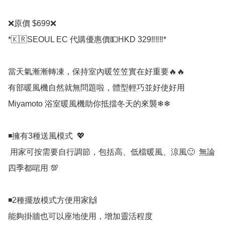
❌原價 $699❌

*🇰🇷SEOUL EC 代購優惠價💵HKD 329‼️‼️‼️*

當天氣漸漸轉凍，保持室內暖笠笠實在好重要🔥🔥

有部暖風機自然就無問題啦，體型輕巧並好使好用

Miyamoto 浴室暖風機助你抵擋冬天的來襲❄❄

◾擁有3種送風模式  💖

 用家可按需要自行調節，包括高、低檔暖風、涼風🙂  無論
四季都啱用 💯

◾2種擺放模式方便用家🙌

能夠掛牆也可以座地使用，增加靈活程度
