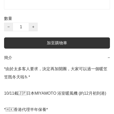
數量
−
+
加至購物車
簡介
−
*由於太多客人要求，決定再加開團，大家可以過一個暖笠
笠既冬天啦🫰*

10/11截🇯🇵日本MIYAMOTO 浴室暖風機 (約12月初到港)

*🇭🇰香港代理半年保養*
