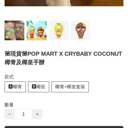
💟現貨💟POP MART X CRYBABY COCONUT
椰青及椰皇手辦
款式
🅰️椰青
🅱️椰皇
椰青+椰皇套裝
數量
−
+