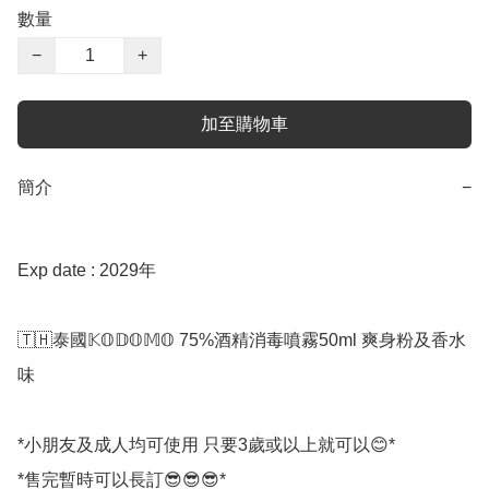
數量
−
+
加至購物車
簡介
−
Exp date : 2029年

🇹🇭泰國𝕂𝕆𝔻𝕆𝕄𝕆 75%酒精消毒噴霧50ml 爽身粉及香水
味

*小朋友及成人均可使用 只要3歲或以上就可以😊*

*售完暫時可以長訂😎😎😎*
