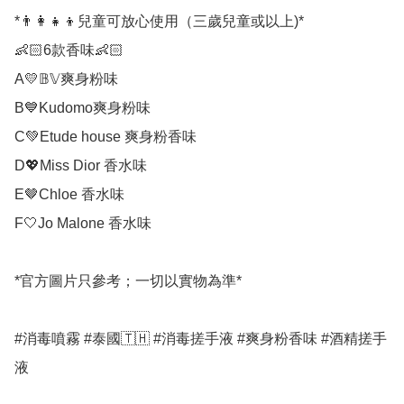
*👨‍👩‍👧‍👦兒童可放心使用（三歲兒童或以上)*

👶🏻6款香味👶🏻

A💛𝔹𝕍爽身粉味

B💙Kudomo爽身粉味

C💚Etude house 爽身粉香味

D💖Miss Dior 香水味

E🤎Chloe 香水味

F🤍Jo Malone 香水味

*官方圖片只參考；一切以實物為準*

#消毒噴霧 #泰國🇹🇭 #消毒搓手液 #爽身粉香味 #酒精搓手
液