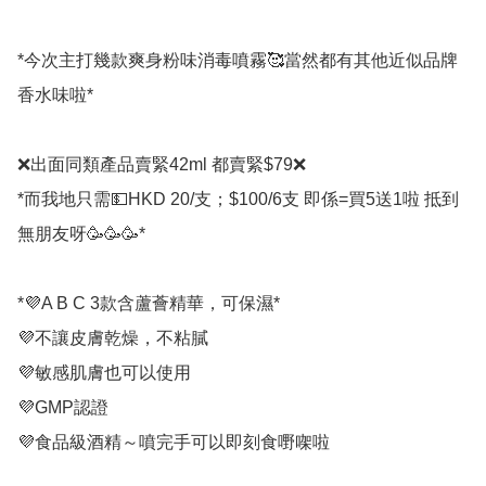
*今次主打幾款爽身粉味消毒噴霧🥰當然都有其他近似品牌
香水味啦*

❌出面同類產品賣緊42ml 都賣緊$79❌

*而我地只需💵HKD 20/支；$100/6支 即係=買5送1啦 抵到
無朋友呀🥳🥳🥳*

*💜A B C 3款含蘆薈精華，可保濕*

💜不讓皮膚乾燥，不粘膩

💜敏感肌膚也可以使用

💜GMP認證

💜食品級酒精～噴完手可以即刻食嘢㗎啦
