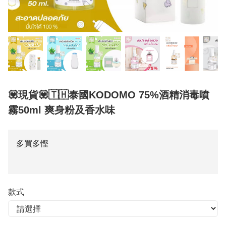
💟現貨💟🇹🇭泰國KODOMO 75%酒精消毒噴
霧50ml 爽身粉及香水味
多買多慳
款式