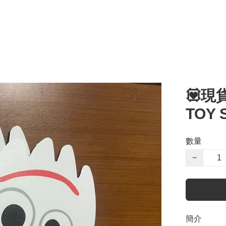
💟現貨
TOY
數量
−
簡介