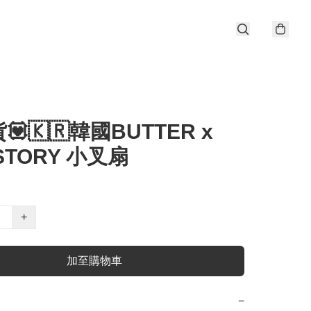
💟🇰🇷韓國BUTTER x
 STORY 小叉扇
+
加至購物車
−