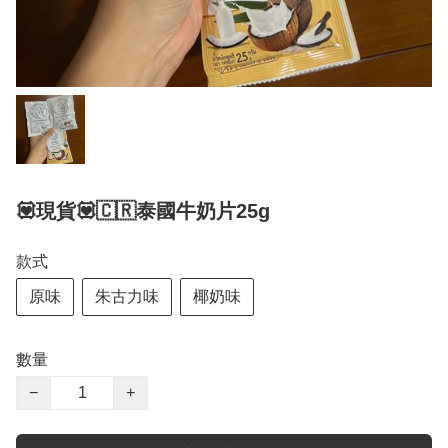
💟現貨💟🇨🇷泰國牛奶片25g
款式
原味
朱古力味
椰奶味
數量
−
+