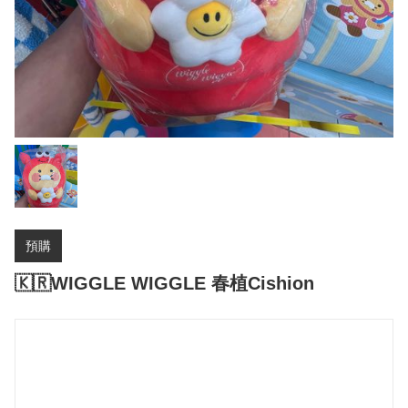
預購
🇰🇷WIGGLE WIGGLE 春植Cishion