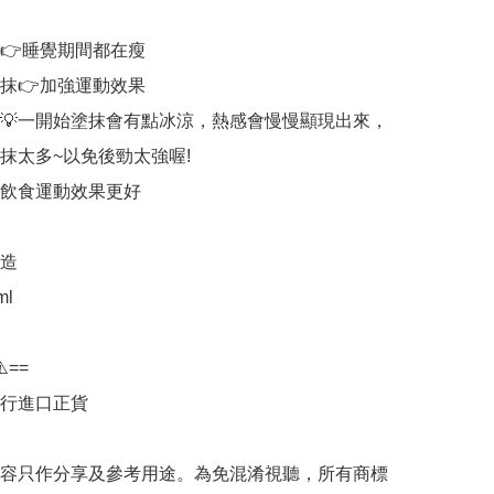
👉睡覺期間都在瘦

抹👉加強運動效果

💡一開始塗抹會有點冰涼，熱感會慢慢顯現出來，
抹太多~以免後勁太強喔!

配飲食運動效果更好

造

l

️==

行進口正貨

容只作分享及參考用途。為免混淆視聽，所有商標