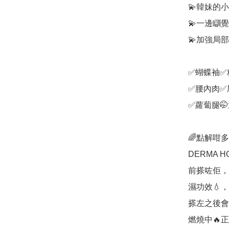
💫韓妹的小
💫一邊瞓覺
💫加強局部
✅蝴蝶袖✅
✅腰內肉✅
✅蘿蔔腿🤭
🌈點解咁
DERMA 
前搽咗佢，
濕功效💧，

搽左之後會
燃燒中🔥正呀