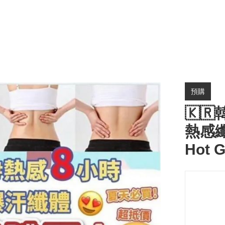
預購
🇰
熱感纖體
Hot