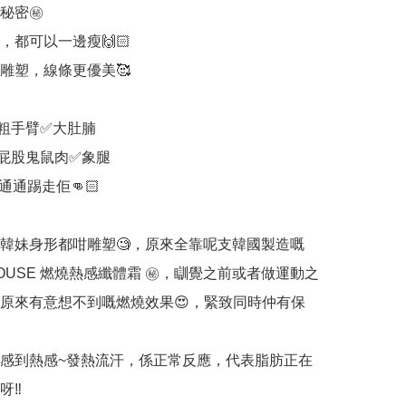
秘密㊙️

，都可以一邊瘦🙌🏻

雕塑，線條更優美🥰

粗手臂✅大肚腩

屁股鬼鼠肉✅象腿

通通踢走佢👊🏻

多韓妹身形都咁雕塑🧐，原來全靠呢支韓國製造嘅
HOUSE 燃燒熱感纖體霜 ㊙️，瞓覺之前或者做運動之
原來有意想不到嘅燃燒效果😍，緊致同時仲有保
感到熱感~發熱流汗，係正常反應，代表脂肪正在
‼️
