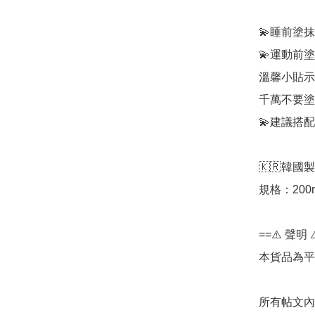
💫睡前塗抹
💫運動前塗
溫馨小貼示
千萬不要塗
💫建議搭
🇰🇷韓國製
規格：200m
==⚠️ 聲明 ⚠
本貨品為平
所有帖文內