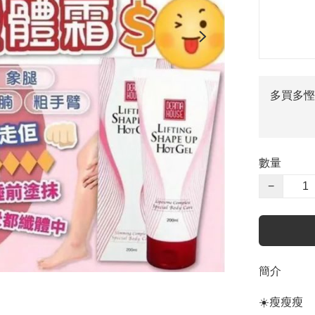
多買多慳
數量
−
簡介
☀️瘦瘦瘦
