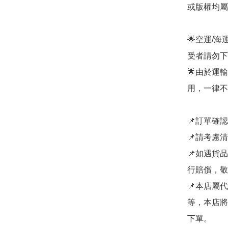
或版權均屬
🌟空運/
受者請勿下單
🌟由於運
用，一律不
📌訂單確
📌請考慮
📌如遇貨
行賠償，敬
📌本店屬
等，本店將
下單。
