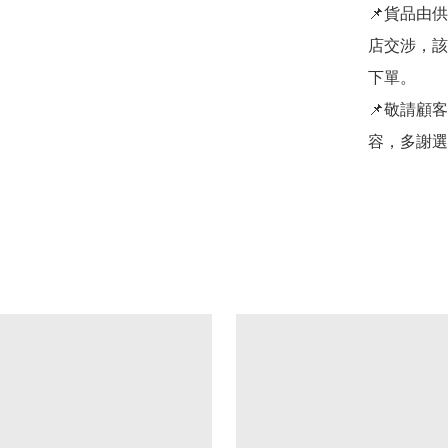
📌貨品由
店交涉，該
下單。

📌敬請顧
容，多謝選