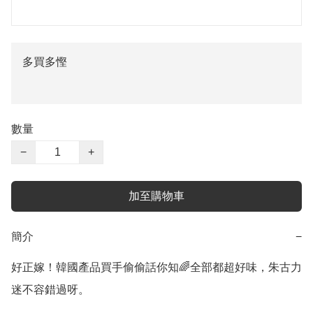
多買多慳
數量
−
+
加至購物車
簡介
−
好正嫁！韓國產品買手偷偷話你知🌈全部都超好味，朱古力
迷不容錯過呀。
