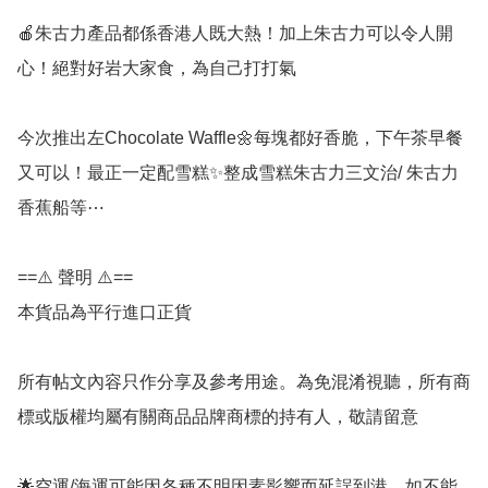
🍎朱古力產品都係香港人既大熱！加上朱古力可以令人開
心！絕對好岩大家食，為自己打打氣

今次推出左Chocolate Waffle🌼每塊都好香脆，下午茶早餐 
又可以！最正一定配雪糕✨整成雪糕朱古力三文治/ 朱古力
香蕉船等⋯

==⚠️ 聲明 ⚠️==

本貨品為平行進口正貨

所有帖文內容只作分享及參考用途。為免混淆視聽，所有商
標或版權均屬有關商品品牌商標的持有人，敬請留意

🌟空運/海運可能因各種不明因素影響而延誤到港，如不能