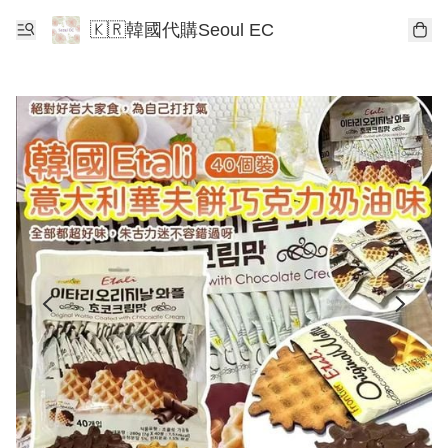
🇰🇷韓國代購Seoul EC