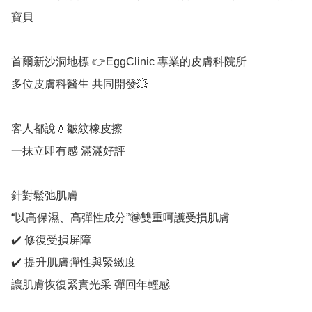
寶貝

首爾新沙洞地標 👉EggClinic 專業的皮膚科院所

多位皮膚科醫生 共同開發💥

客人都說💧皺紋橡皮擦

一抹立即有感 滿滿好評

針對鬆弛肌膚

“以高保濕、高彈性成分”🉐雙重呵護受損肌膚

✔️ 修復受損屏障

✔️ 提升肌膚彈性與緊緻度

讓肌膚恢復緊實光采 彈回年輕感
