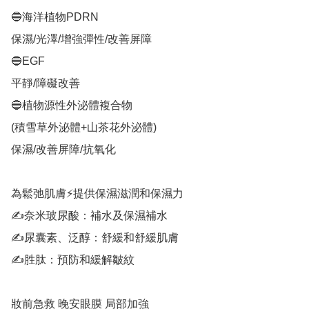
🔵海洋植物PDRN

保濕/光澤/增強彈性/改善屏障

🔵EGF

平靜/障礙改善

🔵植物源性外泌體複合物

(積雪草外泌體+山茶花外泌體)

保濕/改善屏障/抗氧化

為鬆弛肌膚⚡提供保濕滋潤和保濕力

✍️奈米玻尿酸：補水及保濕補水

✍️尿囊素、泛醇：舒緩和舒緩肌膚

✍️胜肽：預防和緩解皺紋

妝前急救 晚安眼膜 局部加強
