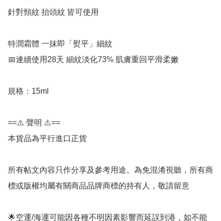
針對頸紋 抬頭紋 皆可使用

特潤霜體 一抹即「熨平」細紋

📅連續使用28天 細紋淡化73% 肌膚重回平滑柔嫩

規格：15ml

==⚠️ 聲明 ⚠️==

本貨品為平行進口正貨

所有帖文內容只作分享及參考用途。為免混淆視聽，所有商
標或版權均屬有關商品品牌商標的持有人，敬請留意

🌟空運/海運可能因各種不明因素影響而延誤到港，如不能