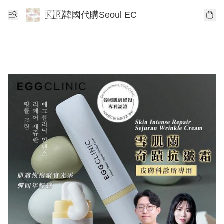
🇰🇷韓國代購Seoul EC