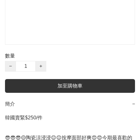
數量
−
+
加至購物車
簡介
−
韓國賣緊$250/件

😎😎😎🟡陶瓷涼浸浸😌😌按摩面部好爽😍😍今期最喜歡的