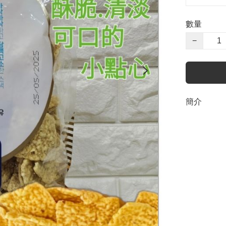
數量
−
簡介