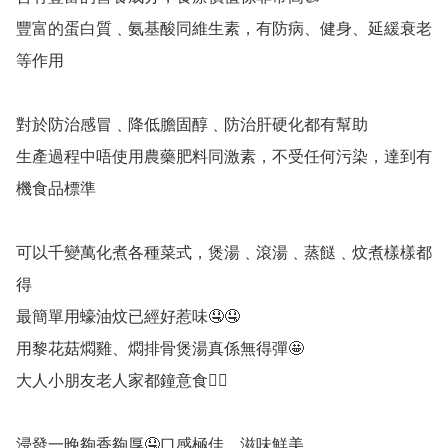
豐富的蛋白質﹑氨基酸同維生素，有防病、健身、延緩衰老
等作用

對於防治感冒﹑降低膽固醇﹑防治肝硬化都有幫助

生產過程中唔使用農藥肥料同激素，不受任何污染，達到有
機食品標準

可以千變萬化煮各種菜式，煲湯﹑滾湯﹑蒸餸﹑炆煮樣樣都
得

最簡單用蠔油炆已經好惹味🤤🤤

用黎花菇燜雞、燜排骨煲湯真係無得彈🤩

大人小朋友老人家都鐘意食👍🏻

浸發一晚夠香夠厚🤤口感極佳，滋味鮮美
