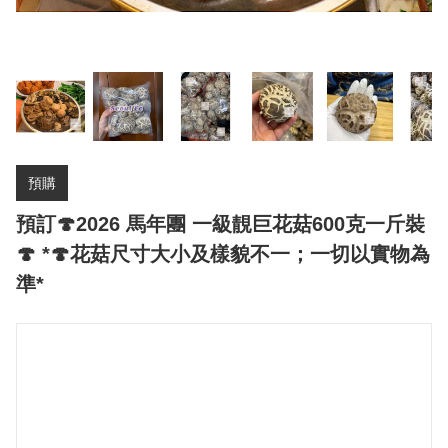
預購
預訂🍄2026 馬年團 一級靚巨花菇600克一斤裝
🍄 *🍄花菇尺寸大小及樣貌不一；一切以實物為
準*