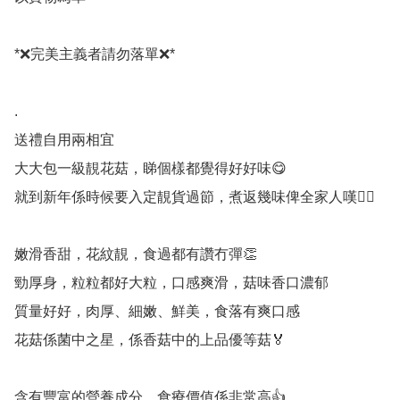
*❌完美主義者請勿落單❌*

.

送禮自用兩相宜

大大包一級靚花菇，睇個樣都覺得好好味😋

就到新年係時候要入定靚貨過節，煮返幾味俾全家人嘆🙋‍♀️

嫩滑香甜，花紋靚，食過都有讚冇彈👏

勁厚身，粒粒都好大粒，口感爽滑，菇味香口濃郁

質量好好，肉厚、細嫩、鮮美，食落有爽口感

花菇係菌中之星，係香菇中的上品優等菇🏅

含有豐富的營養成分，食療價值係非常高👍
