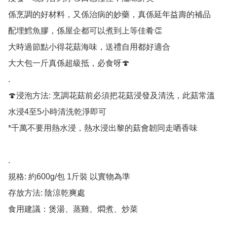
係烹調的好材料，又係治病的妙藥，真係延年益壽的補品

配埋鱈魚膠，係屋企都可以煮到上等佳肴👏

大時過節點小得花菇海味，送禮自用都好適合

大大包一斤真係超級抵，必食呀🍄

.

🍄浸泡方法: 烹調花菇前必須把花菇浸發及清洗，此菇常溫
水浸4至5小時清洗乾淨即可

*千萬不要用熱水浸，熱水浸出黎的菇會韌同走哂香味

.

規格: 約600g/包 1斤裝 以實物為準

存放方法: 陰涼乾爽處
