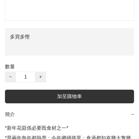
多買多慳
數量
−
+
加至購物車
簡介
−
*新年花菇係必要既食材之一*

*早兩年每年都熱賣；今年繼續接單；食過都知有幾大隻幾