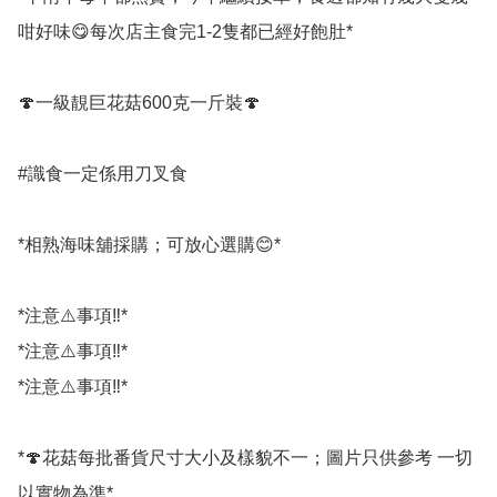
咁好味😋每次店主食完1-2隻都已經好飽肚*

🍄一級靚巨花菇600克一斤裝🍄

#識食一定係用刀叉食

*相熟海味舖採購；可放心選購😊*

*注意⚠️事項‼️*

*注意⚠️事項‼️*

*注意⚠️事項‼️*

*🍄花菇每批番貨尺寸大小及樣貌不一；圖片只供參考 一切
以實物為準*
