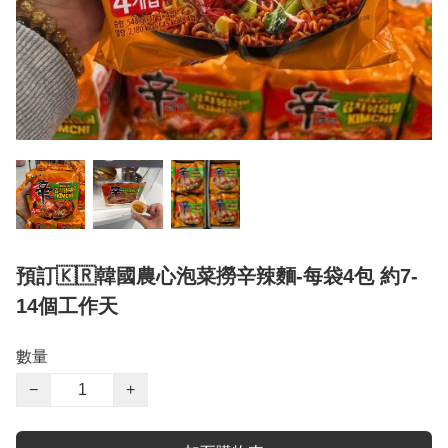
預訂🇰🇷韓國農心泡菜撈辛辣麵-每袋4包 約7-
14個工作天
數量
−
+