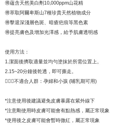
🉐蘊含天然美白劑10,000ppm山花精

🉐萃取阿爾卑斯山7種珍貴天然植物成分

🉐擊退深淺層色斑、暗瘡疤痕等黑色素

🉐提亮膚色及增加光澤感，給予肌膚透明感

使用方法：

1.潔面後擠取適量並均勻塗抹於所需位置上。

2.15~20分鐘後乾透，即可撕走。

🙅🏼‍♀️不適合人群：孕婦和小孩 (哺乳期可用)

*注意使用後建議避免皮膚暴露在紫外線下

*注意剛使用時皮膚可能會有點熱感，屬正常現象

*使用後之皮膚可能會暫時微紅，屬正常現象
