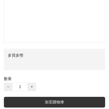
多買多慳
數量
−
+
加至購物車