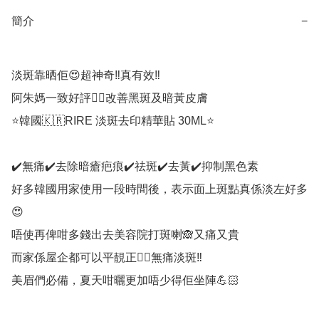
簡介
−
淡斑靠晒佢😍超神奇‼️真有效‼️

阿朱媽一致好評👍🏻改善黑斑及暗黃皮膚

⭐韓國🇰🇷RIRE 淡斑去印精華貼 30ML⭐

✔️無痛✔️去除暗瘡疤痕✔️祛斑✔️去黃✔️抑制黑色素

好多韓國用家使用一段時間後，表示面上斑點真係淡左好多
😍

唔使再俾咁多錢出去美容院打斑喇🙈又痛又貴

而家係屋企都可以平靚正👉🏻無痛淡斑‼️

美眉們必備，夏天咁曬更加唔少得佢坐陣💪🏻
