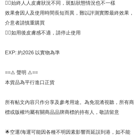
👉🏻始終人人皮膚狀況不同，斑點狀態情況也不一樣

效果會因人及使用時間長短而異，難以評測實際最終效果，
介意者請慎重購買

👉🏻如用後皮膚感不適，請停止使用

EXP: 約2026 以實物為準

==⚠️ 聲明 ⚠️==

本貨品為平行進口正貨

所有帖文內容只作分享及參考用途。為免混淆視聽，所有商
標或版權均屬有關商品品牌商標的持有人，敬請留意

🌟空運/海運可能因各種不明因素影響而延誤到港，如不能